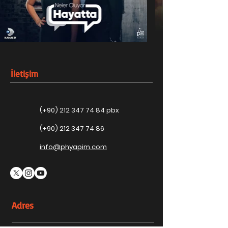
İletişim
(+90)
212 347 74 84
pbx
(+90)
212 347 74 86
info@phyapim.com
Adres