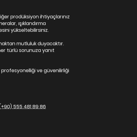
diğer prodüksiyon ihtiyaçlarınız
eralar, ışıklandırma
ini yükseltebilirsiniz.
maktan mutluluk duyacaktır.
er türlü sorunuza yanıt
profesyonelliği ve güvenilirliği
(+90) 555 481 89 86