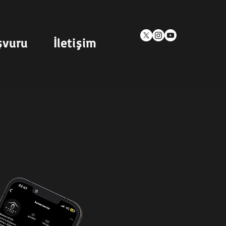
şvuru
İletişim