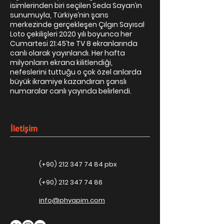
isimlerinden biri seçilen Seda Sayan’ın
sunumuyla, Türkiye’nin şans
merkezinde gerçekleşen Çılgın Sayısal
Loto çekilişleri 2020 yılı boyunca her
Cumartesi 21:45’te TV 8 ekranlarında
canlı olarak yayınlandı. Her hafta
milyonların ekrana kilitlendiği,
nefeslerini tuttuğu o çok özel anlarda
büyük ikramiye kazandıran şanslı
numaralar canlı yayında belirlendi.
İletişim
(+90)
212 347 74 84
pbx
(+90)
212 347 74 86
info@phyapim.com